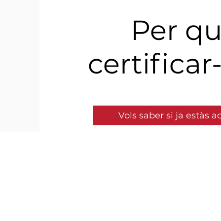
Per q
certifica
Vols saber si ja estàs a