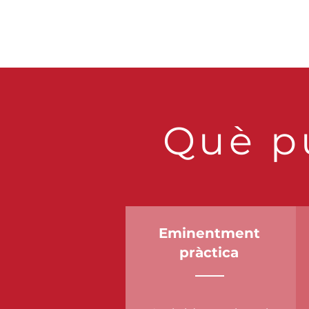
Què pu
Eminentment
pràctica