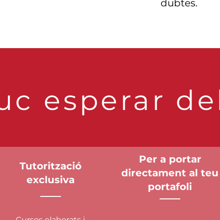
dubtes.
c esperar de
Per a portar
Tutorització
directament al teu
exclusiva
portafoli
Cursos elaborats i