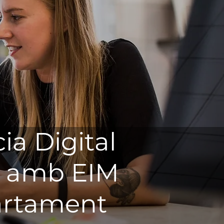
ia Digital
a amb EIM
partament