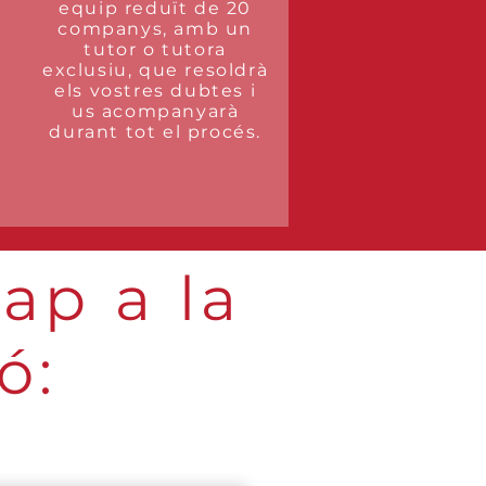
equip reduït de 20
companys, amb un
tutor o tutora
exclusiu, que resoldrà
a
els vostres dubtes i
us acompanyarà
durant tot el procés
.
ap a la
ó: