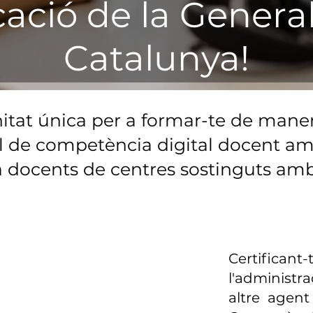
ació de la General
Catalunya!
itat única per a formar-te de mane
vell de competència digital docent 
a docents de centres sostinguts amb
Certificant
l'administr
altre agent