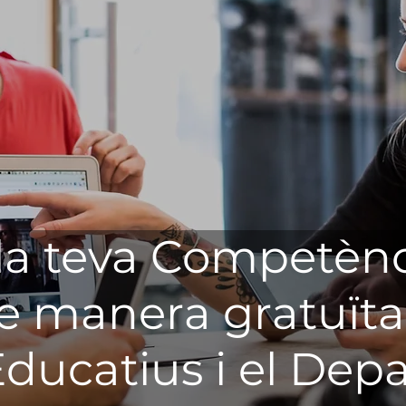
 la teva Competènc
e manera gratuït
Educatius i el De