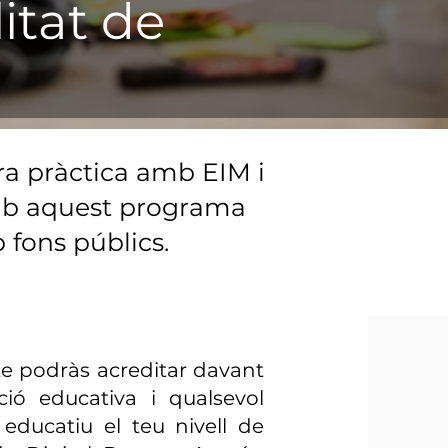
itat de
ra pràctica amb EIM i
amb aquest programa
 fons públics.
-te podràs acreditar davant
ació educativa i qualsevol
 educatiu el teu nivell de