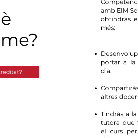
Competènci
amb EIM Se
uè
o
btindràs el
més:
r-me?
Desenvolupa
portar a la
dia.
creditat?
Compartiràs
altres docen
Tindràs a la
tutora que 
el curs per